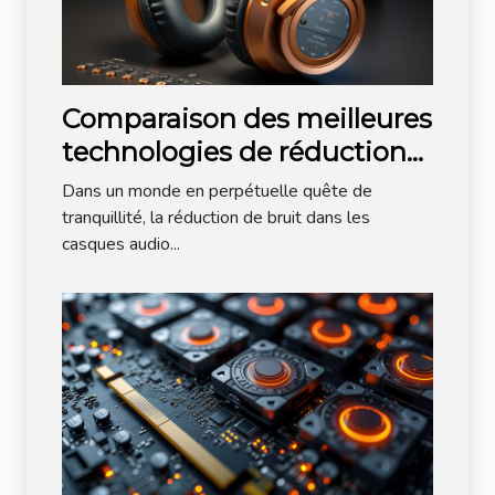
Comparaison des meilleures
technologies de réduction
de bruit utilisées dans les
Dans un monde en perpétuelle quête de
casques audio en 2023
tranquillité, la réduction de bruit dans les
casques audio...