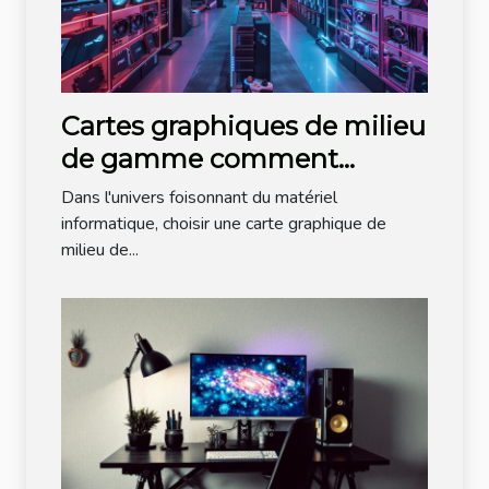
Cartes graphiques de milieu
de gamme comment
choisir sans se ruiner en
Dans l'univers foisonnant du matériel
2023
informatique, choisir une carte graphique de
milieu de...