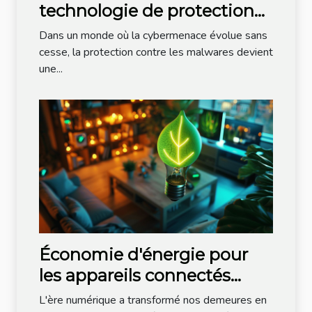
technologie de protection
contre les malwares
Dans un monde où la cybermenace évolue sans
cesse, la protection contre les malwares devient
une...
Économie d'énergie pour
les appareils connectés
Astuces pour une maison
L'ère numérique a transformé nos demeures en