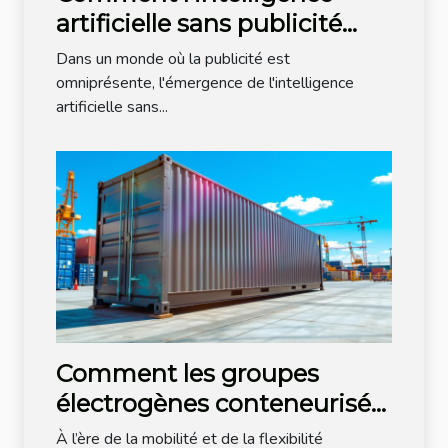
artificielle sans publicité
révolutionne-t-elle notre
Dans un monde où la publicité est
quotidien ?
omniprésente, l'émergence de l'intelligence
artificielle sans...
Comment les groupes
électrogènes conteneurisés
transforment-ils l'industrie ?
À l’ère de la mobilité et de la flexibilité