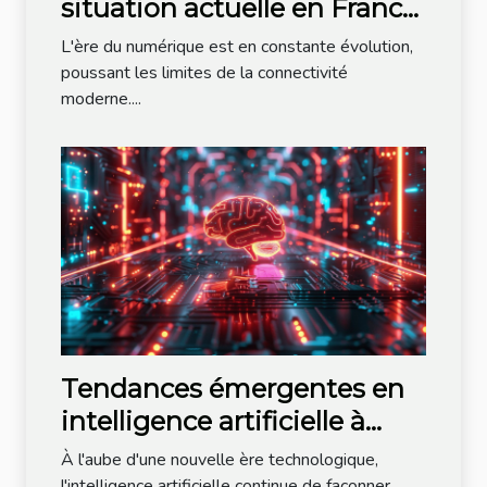
situation actuelle en France
et perspectives d'avenir
L'ère du numérique est en constante évolution,
poussant les limites de la connectivité
moderne....
Tendances émergentes en
intelligence artificielle à
surveiller en 2023
À l'aube d'une nouvelle ère technologique,
l'intelligence artificielle continue de façonner...