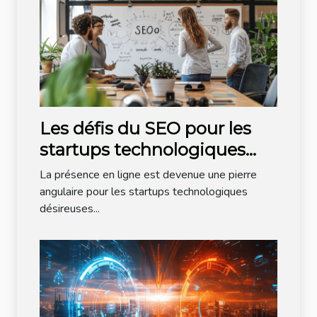
Les défis du SEO pour les
startups technologiques
meilleures pratiques pour
La présence en ligne est devenue une pierre
un référencement efficace
angulaire pour les startups technologiques
désireuses...