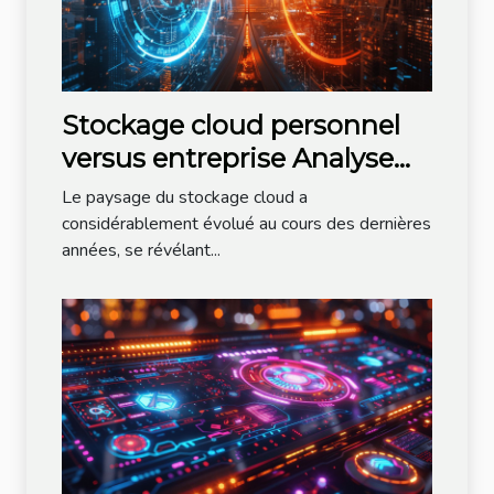
Stockage cloud personnel
versus entreprise Analyse
comparative des meilleures
Le paysage du stockage cloud a
solutions en 2023
considérablement évolué au cours des dernières
années, se révélant...