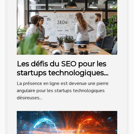
Les défis du SEO pour les
startups technologiques
meilleures pratiques pour
La présence en ligne est devenue une pierre
un référencement efficace
angulaire pour les startups technologiques
désireuses...