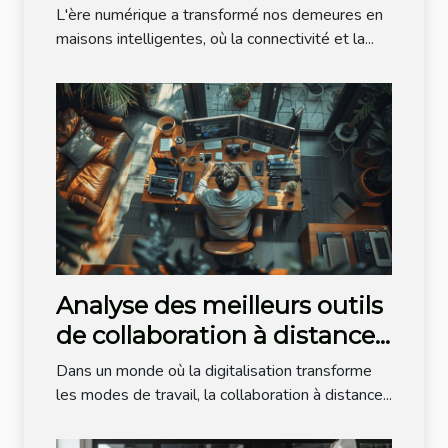
Astuces pour une maison
L'ère numérique a transformé nos demeures en
intelligente plus verte
maisons intelligentes, où la connectivité et la...
Analyse des meilleurs outils
de collaboration à distance
pour les professionnels de la
Dans un monde où la digitalisation transforme
technologie
les modes de travail, la collaboration à distance...