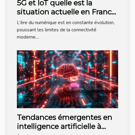
5G et IoT quelle est la
situation actuelle en France
et perspectives d'avenir
L'ère du numérique est en constante évolution,
poussant les limites de la connectivité
moderne....
Tendances émergentes en
intelligence artificielle à