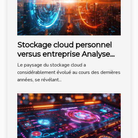
Stockage cloud personnel
versus entreprise Analyse
comparative des meilleures
Le paysage du stockage cloud a
solutions en 2023
considérablement évolué au cours des dernières
années, se révélant...