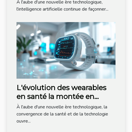
surveiller en 2023
À l'aube d'une nouvelle ère technologique,
l'intelligence artificielle continue de façonner...
L'évolution des wearables
en santé la montée en
puissance de la
À l'aube d'une nouvelle ère technologique, la
télémédecine
convergence de la santé et de la technologie
ouvre...