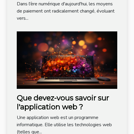
communication comme
Dans l'ère numérique d'aujourd'hui, les moyens
moyen de paiement: une
de paiement ont radicalement changé, évoluant
vers...
investigation détaillée
Que devez-vous savoir sur
l'application web ?
Une application web est un programme
informatique. Elle utilise les technologies web
(telles que...