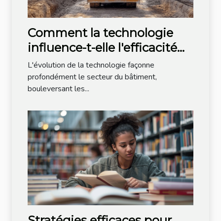
Comment la technologie
influence-t-elle l'efficacité
des méthodes de
L'évolution de la technologie façonne
construction modernes ?
profondément le secteur du bâtiment,
bouleversant les...
Stratégies efficaces pour