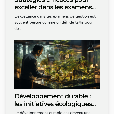
exceller dans les examens
de gestion
L'excellence dans les examens de gestion est
souvent perçue comme un défi de taille pour
de...
Développement durable :
les initiatives écologiques
dans la tech
Le développement durable est devenu une