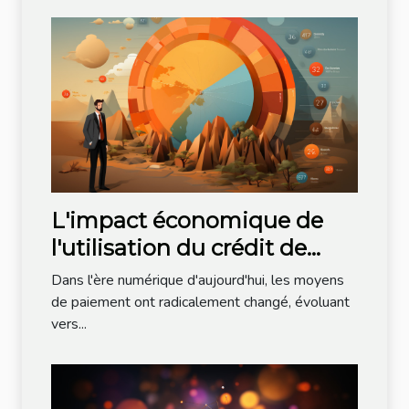
L'impact économique de
l'utilisation du crédit de
communication comme
Dans l'ère numérique d'aujourd'hui, les moyens
moyen de paiement: une
de paiement ont radicalement changé, évoluant
vers...
investigation détaillée