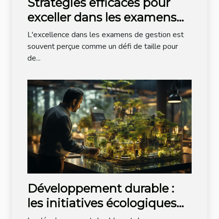
Stratégies efficaces pour
exceller dans les examens
de gestion
L'excellence dans les examens de gestion est
souvent perçue comme un défi de taille pour
de...
Développement durable :
les initiatives écologiques
dans la tech