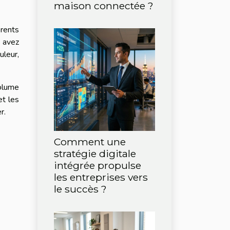
maison connectée ?
rents
s avez
uleur,
olume
et les
er.
Comment une
stratégie digitale
intégrée propulse
les entreprises vers
le succès ?