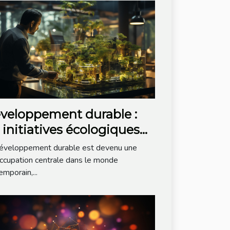
veloppement durable :
s initiatives écologiques
ns la tech
éveloppement durable est devenu une
ccupation centrale dans le monde
emporain,...