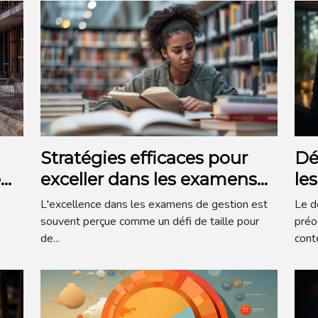
Dé
Stratégies efficaces pour
le
é
exceller dans les examens
da
de gestion
Le d
L'excellence dans les examens de gestion est
préo
souvent perçue comme un défi de taille pour
cont
de...