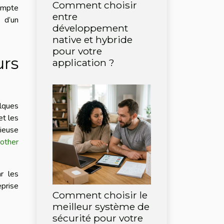
Comment choisir
compte
entre
 d’un
développement
native et hybride
pour votre
rs
application ?
lques
et les
ieuse
other
r les
eprise
Comment choisir le
meilleur système de
sécurité pour votre