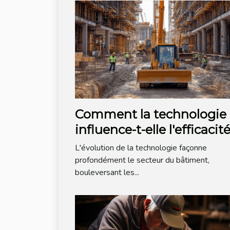
Comment la technologie
influence-t-elle l'efficacit
des méthodes de
L'évolution de la technologie façonne
construction modernes ?
profondément le secteur du bâtiment,
bouleversant les...