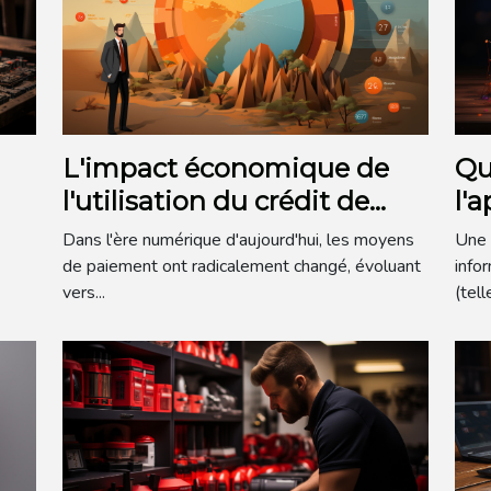
L'impact économique de
Qu
l'utilisation du crédit de
l'
communication comme
Dans l'ère numérique d'aujourd'hui, les moyens
Une 
moyen de paiement: une
de paiement ont radicalement changé, évoluant
info
vers...
(tell
investigation détaillée