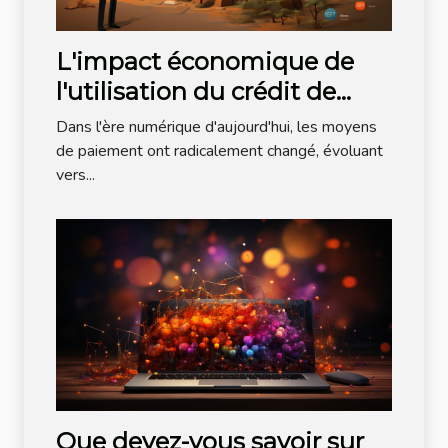
L'impact économique de
l'utilisation du crédit de
communication comme
Dans l'ère numérique d'aujourd'hui, les moyens
moyen de paiement: une
de paiement ont radicalement changé, évoluant
vers...
investigation détaillée
Que devez-vous savoir sur