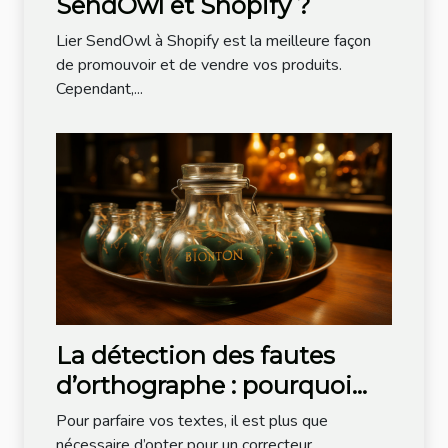
SendOwl et Shopify ?
Lier SendOwl à Shopify est la meilleure façon
de promouvoir et de vendre vos produits.
Cependant,...
La détection des fautes
d’orthographe : pourquoi
opter pour Bonpatron ?
Pour parfaire vos textes, il est plus que
nécessaire d’opter pour un correcteur