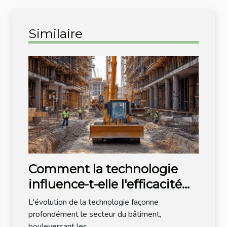
Similaire
Comment la technologie
influence-t-elle l'efficacité
des méthodes de
L'évolution de la technologie façonne
construction modernes ?
profondément le secteur du bâtiment,
bouleversant les...